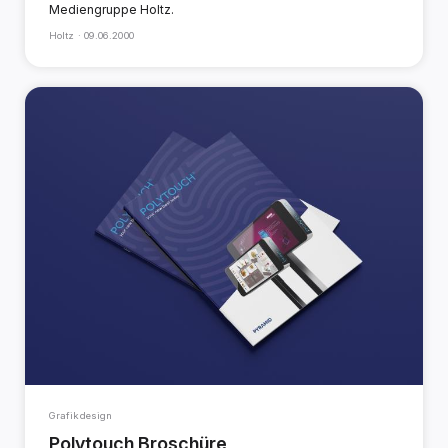
Mediengruppe Holtz.
Holtz ·
09.06.2000
Grafikdesign
Polytouch Broschüre