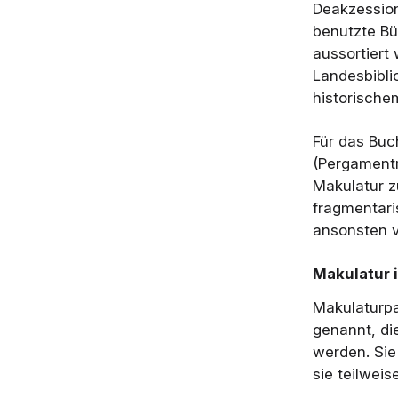
Deakzession
benutzte B
aussortiert
Landesbibli
historische
Für das Buc
(Pergamentm
Makulatur z
fragmentari
ansonsten 
Makulatur 
Makulaturpa
genannt, di
werden. Sie
sie teilwei