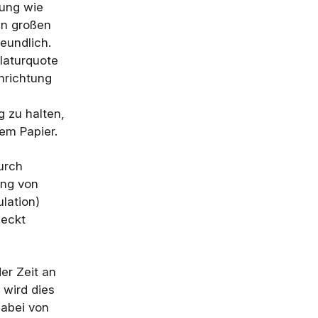
tung wie
en großen
eundlich.
laturquote
nrichtung
g zu halten,
em Papier.
urch
ang von
lation)
deckt
er Zeit an
 wird dies
dabei von