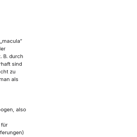
 „macula“
der
. B. durch
haft sind
cht zu
man als
ogen, also
 für
eferungen)