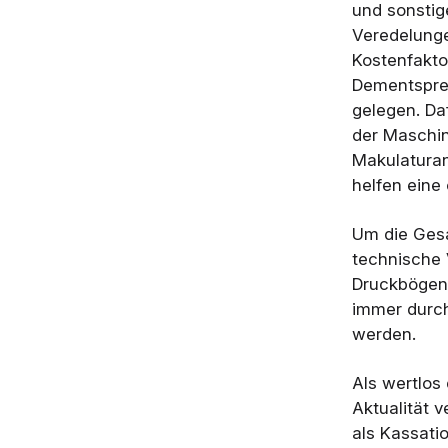
und sonstig
Veredelunge
Kostenfakto
Dementsprec
gelegen. Da
der Maschin
Makulaturan
helfen eine
Um die Gesa
technische 
Druckbögen 
immer durch
werden.
Als wertlos 
Aktualität 
als Kassati