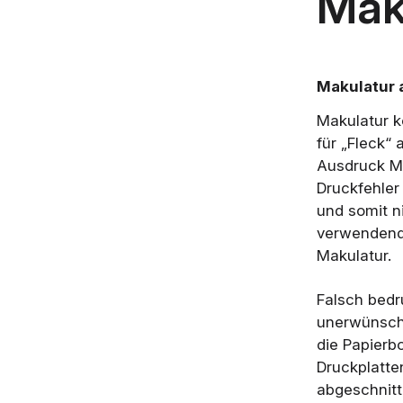
Mak
Makulatur a
Makulatur 
für „Fleck“
Ausdruck Ma
Druckfehler
und somit n
verwendend
Makulatur.
Falsch bedr
unerwünscht
die Papierb
Druckplatte
abgeschnitt