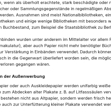
, wenn als überholt erachtete, stark beschädigte oder 
ücher oder Sammlungsgegenstände in regelmäßigen Ab
 werden. Ausnahmen sind meist Nationalbibliotheken, ei
otheken und einige wenige Bibliotheken mit besonders 
m Buchbestand, zum Beispiel die Staatsbibliothek zu Berl
hbinden wurden unter anderem im Mittelalter vor allem
akulatur), aber auch Papier nicht mehr benötigter Büch
ur Verstärkung in Einbänden verwendet. Dadurch könn
sch in die Gegenwart überliefert worden sein, die mögl
verloren gegangen wären.
in der Außenwerbung
pier oder auch Auskleidepapier werden unifarbig weiß
e zum Abdecken alter Plakate z. B. auf Litfasssäulen ve
 bestehen nicht aus Altpapier, sondern werden frisch her
se auch zur Unterfütterung kleiner Plakate verwendet we