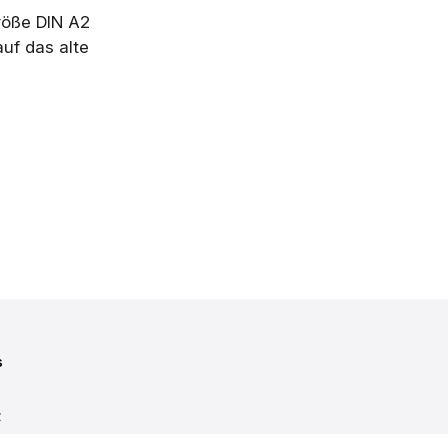
röße DIN A2
uf das alte
s
z