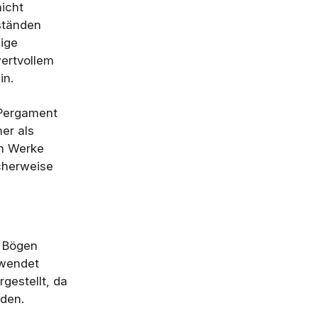
nicht
ständen
nige
wertvollem
in.
 Pergament
er als
en Werke
icherweise
e Bögen
rwendet
gestellt, da
rden.