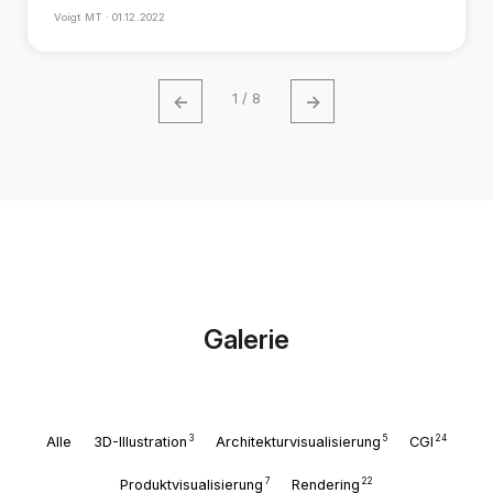
Voigt MT ·
01.12.2022
←
→
1 / 8
Galerie
3
5
24
Alle
3D-Illustration
Architekturvisualisierung
CGI
7
22
Produktvisualisierung
Rendering