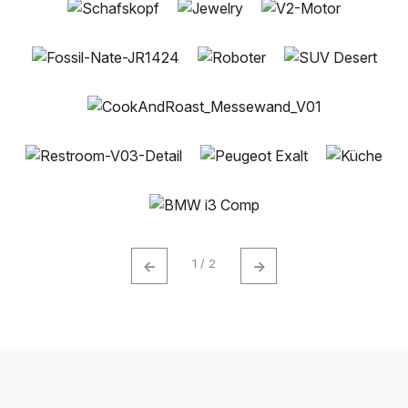
←
→
1 / 2