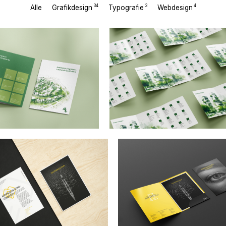
34
3
4
Alle
Grafikdesign
Typografie
Webdesign