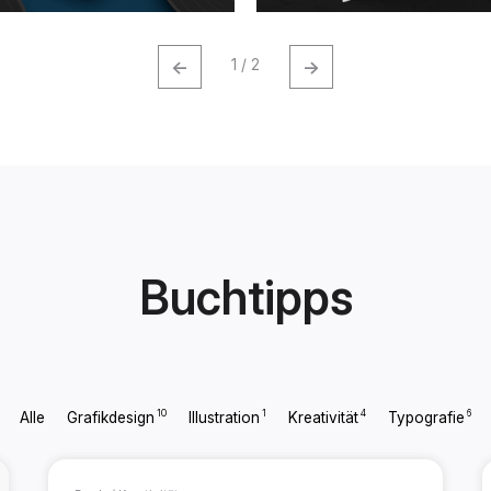
←
→
1 / 2
Buchtipps
10
1
4
6
Alle
Grafikdesign
Illustration
Kreativität
Typografie