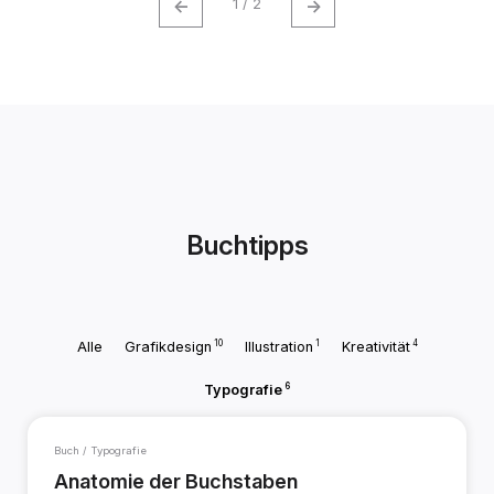
←
→
1 / 2
Buchtipps
10
1
4
Alle
Grafikdesign
Illustration
Kreativität
6
Typografie
Buch / Typografie
Anatomie der Buchstaben