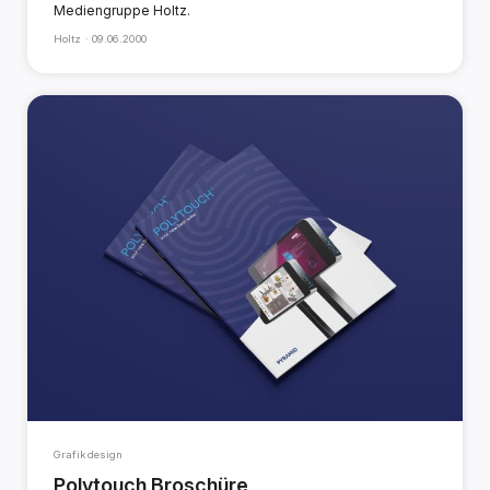
Mediengruppe Holtz.
Holtz ·
09.06.2000
Grafikdesign
Polytouch Broschüre