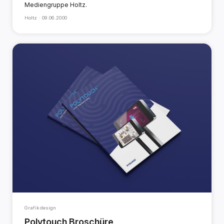
Mediengruppe Holtz.
Holtz ·
09.06.2000
Grafikdesign
Polytouch Broschüre