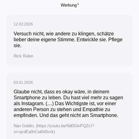
3
Werbung
12.02.2026
Versuch nicht, wie andere zu klingen, schätze
lieber deine eigene Stimme. Entwickle sie. Pflege
sie.
Rick Rubin
03.01.2026
Glaube nicht, dass es okay wäre, in deinem
Smartphone zu leben. Du hast viel mehr zu sagen
als Instagram. (…) Das Wichtigste ist, vor einer
anderen Person zu stehen und Empathie zu
empfinden. Und das geht nicht am Smartphone.
Nan Goldin, (https://youtu.be/Nd0GlnPQZcI?
si=qcdEa0nCwlhI0vvk)