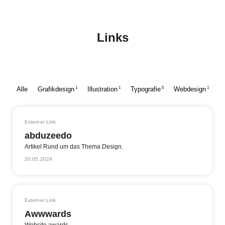
Links
1
1
5
1
Alle
Grafikdesign
Illustration
Typografie
Webdesign
Externer Link
abduzeedo
Artikel Rund um das Thema Design.
20.05.2024
Externer Link
Awwwards
Website awards.