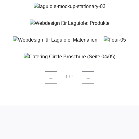
1 / 2
←
→