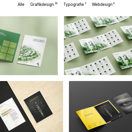
34
3
4
Alle
Grafikdesign
Typografie
Webdesign