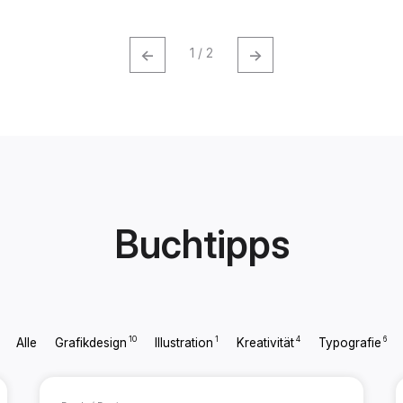
←
→
1 / 2
Buchtipps
10
1
4
6
Alle
Grafikdesign
Illustration
Kreativität
Typografie