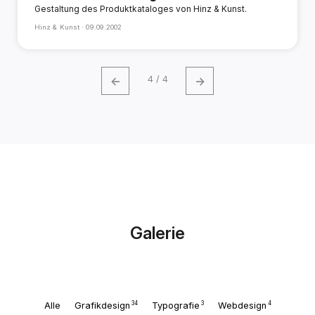
Gestaltung des Produktkataloges von Hinz & Kunst.
Hinz & Kunst ·
09.09.2002
←
→
4 / 4
Galerie
34
3
4
Alle
Grafikdesign
Typografie
Webdesign