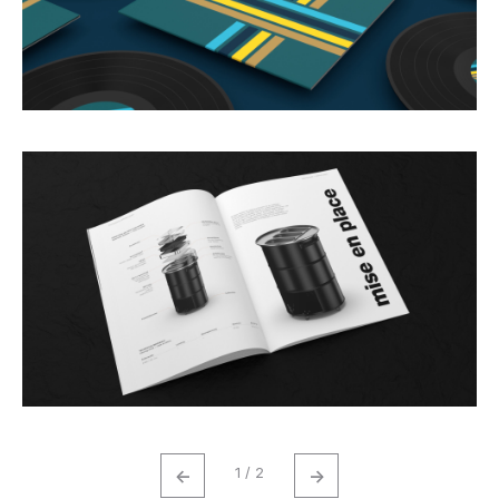
←
→
1 / 2