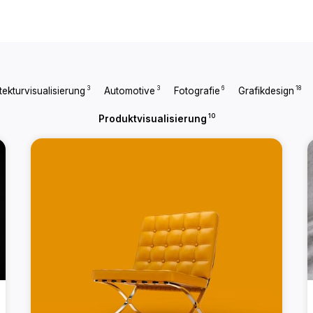
3
3
6
18
tekturvisualisierung
Automotive
Fotografie
Grafikdesign
10
Produktvisualisierung