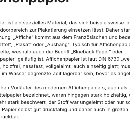
er ist ein spezielles Material, das sich beispielsweise 
tdoorbereich zur Plakatierung einsetzen lässt. Daher s
nung: „Affiche“ kommt aus dem Französischen und bede
tel“, „Plakat“ oder „Aushang“. Typisch für Affichenpapie
eite, weshalb auch der Begriff „Blueback Paper“ oder
apier“ geläufig ist. Affichenpapier ist laut DIN 6730 „w
 holzfrei, nassfest, vollgeleimt, auch einseitig glatt; m
t im Wasser begrenzte Zeit lagerbar sein, bevor es angek
schen Vorläufer des modernen Affichenpapiers, auch als
telpapier bezeichnet, waren hingegen stark holzhaltig, o
ehr stark beschwert, der Stoff war ungeleimt oder nur 
s Papier selbst gut druckfähig und daher auch in großen
ruckbar.