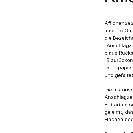
Affichenpapi
ideal im Ou
die Bezeich
„Anschlagzet
blaue Rücks
„Blaurückenp
Druckpapier,
und gefalte
Die histori
Anschlagzet
Erdfarben s
geleimt, da
Flächen bed