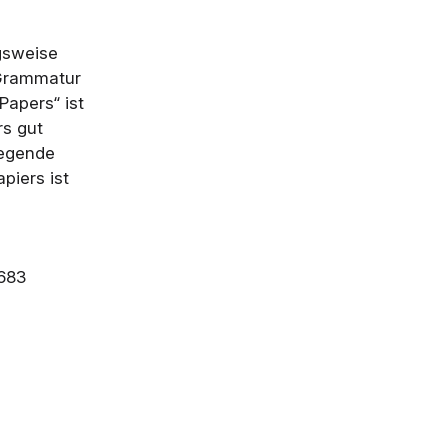
ngsweise
 Grammatur
Papers“ ist
rs gut
iegende
piers ist
 683