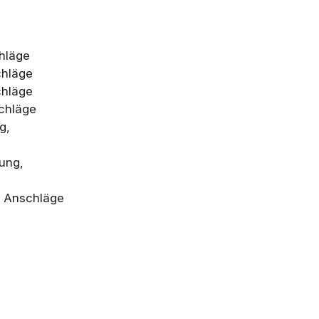
chläge
chläge
chläge
schläge
g,
lung,
0 Anschläge