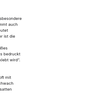
insbesondere
tammt auch
utet
r ist die
eißes
uss bedruckt
lebt wird“.
ft mit
schwach
 satten