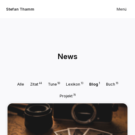
Stefan Thamm
Menü
News
44
50
13
1
16
Alle
Zitat
Tune
Lexikon
Blog
Buch
70
Projekt