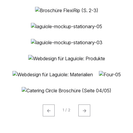
←
→
1 / 2