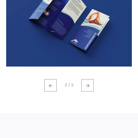
←
→
2 / 2