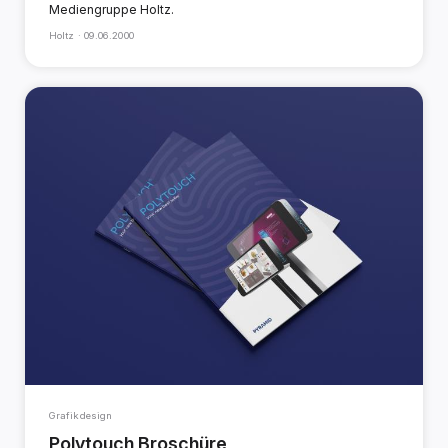
Mediengruppe Holtz.
Holtz ·
09.06.2000
Grafikdesign
Polytouch Broschüre