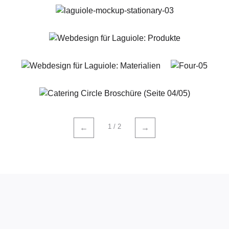
1 / 2
←
→