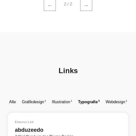
2 / 2
←
→
Links
1
1
5
1
Alle
Grafikdesign
Illustration
Typografie
Webdesign
Externer Link
abduzeedo