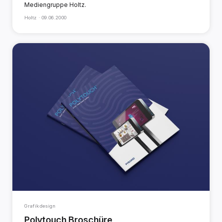
Mediengruppe Holtz.
Holtz ·
09.06.2000
Grafikdesign
Polytouch Broschüre