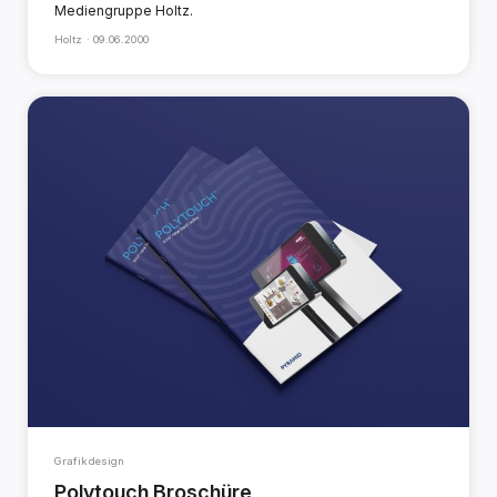
Mediengruppe Holtz.
Holtz ·
09.06.2000
Grafikdesign
Polytouch Broschüre