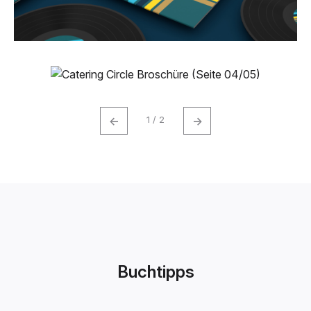
←
→
1 / 2
Buchtipps