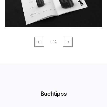
←
→
1 / 2
Buchtipps