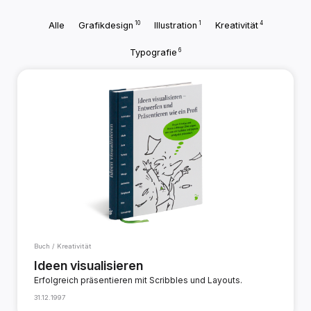
10
1
4
Alle
Grafikdesign
Illustration
Kreativität
6
Typografie
Buch / Kreativität
Ideen visualisieren
Erfolgreich präsentieren mit Scribbles und Layouts.
31.12.1997