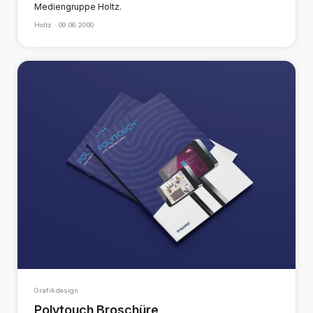
Mediengruppe Holtz.
Holtz ·
09.06.2000
Grafikdesign
Polytouch Broschüre