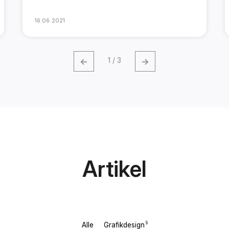
16.06.2021
←
→
1 / 3
Artikel
9
Alle
Grafikdesign