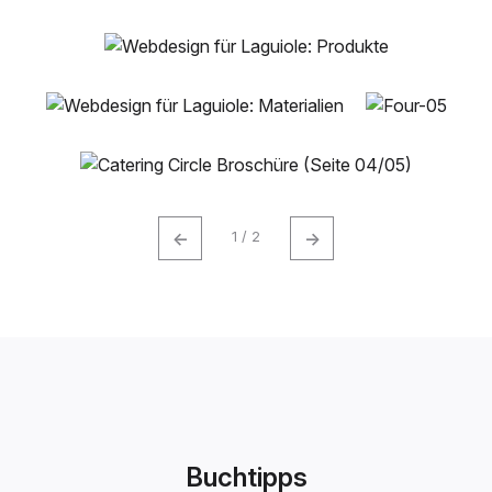
←
→
1 / 2
Buchtipps