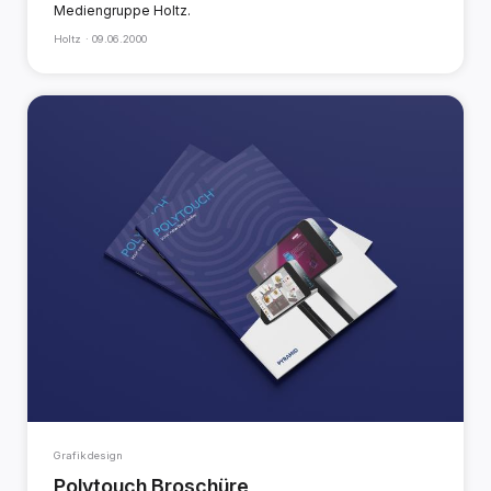
Mediengruppe Holtz.
Holtz ·
09.06.2000
Grafikdesign
Polytouch Broschüre