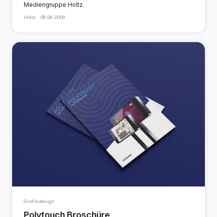
Mediengruppe Holtz.
Holtz ·
09.06.2000
Grafikdesign
Polytouch Broschüre