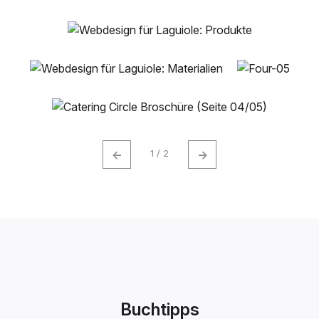
←
→
1 / 2
Buchtipps