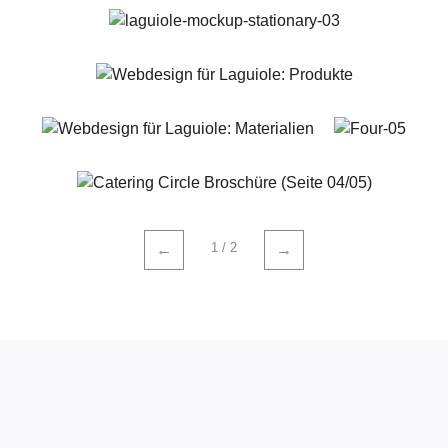
1 / 2
←
→