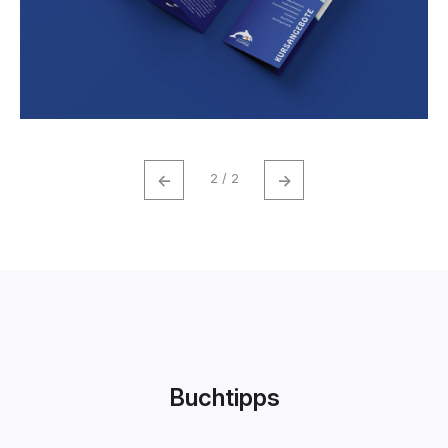
←
→
2 / 2
Buchtipps