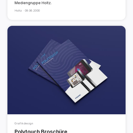
Mediengruppe Holtz.
Holtz ·
09.06.2000
Grafikdesign
Polytouch Broschüre