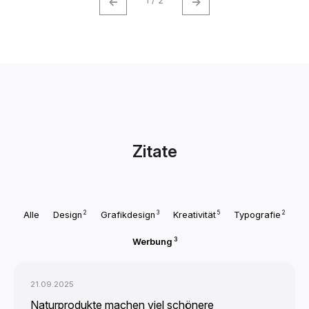
←
→
1 / 2
Zitate
2
3
5
2
Alle
Design
Grafikdesign
Kreativität
Typografie
3
Werbung
21.09.2025
Naturprodukte machen viel schönere