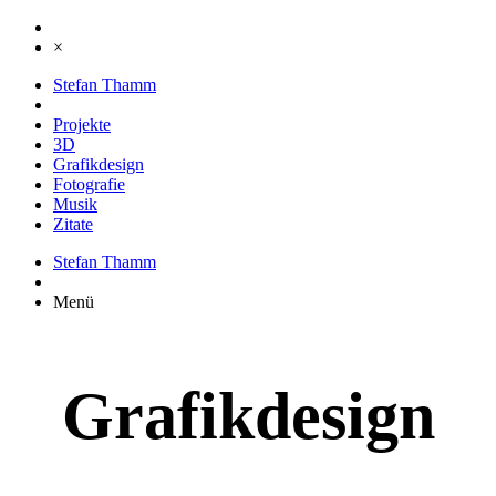
×
Stefan Thamm
Projekte
3D
Grafikdesign
Fotografie
Musik
Zitate
Stefan Thamm
Menü
Grafikdesign