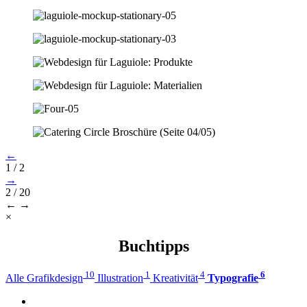
←
1 / 2
→
2 / 20
←
→
×
Buchtipps
10
1
4
6
Alle
Grafikdesign
Illustration
Kreativität
Typografie