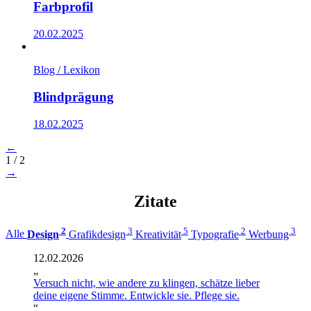
Farbprofil
20.02.2025
Blog / Lexikon
Blindprägung
18.02.2025
←
1 / 2
→
Zitate
2
3
5
2
3
Alle
Design
Grafikdesign
Kreativität
Typografie
Werbung
12.02.2026
„
Versuch nicht, wie andere zu klingen, schätze lieber
deine eigene Stimme. Entwickle sie. Pflege sie.
“