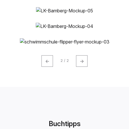
←
→
2 / 2
Buchtipps