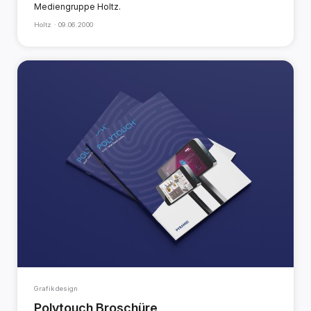
Mediengruppe Holtz.
Holtz ·
09.06.2000
Grafikdesign
Polytouch Broschüre