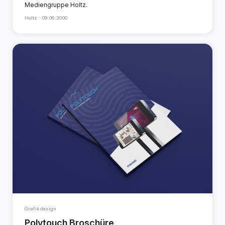
Mediengruppe Holtz.
Holtz ·
09.06.2000
Grafikdesign
Polytouch Broschüre