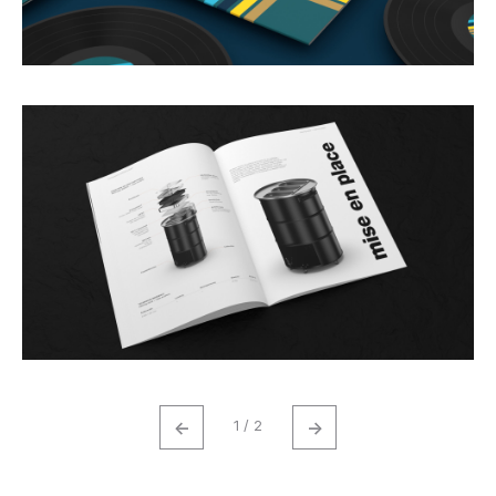
←
→
1 / 2