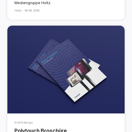
Mediengruppe Holtz.
Holtz ·
09.06.2000
Grafikdesign
Polytouch Broschüre