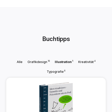
Buchtipps
10
1
4
Alle
Grafikdesign
Illustration
Kreativität
6
Typografie