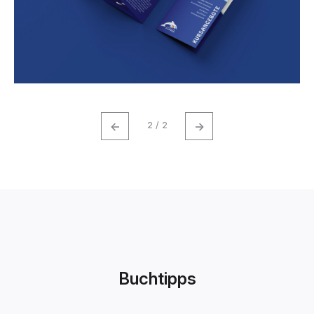
←
→
2 / 2
Buchtipps