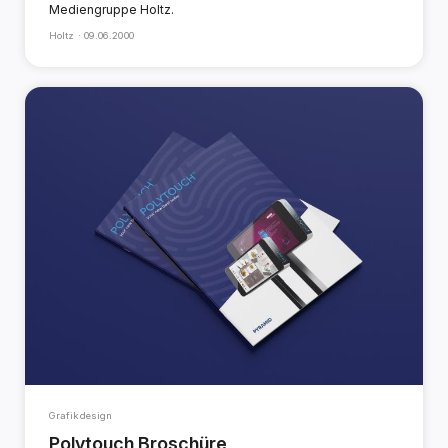
Mediengruppe Holtz.
Holtz ·
09.06.2000
Grafikdesign
Polytouch Broschüre