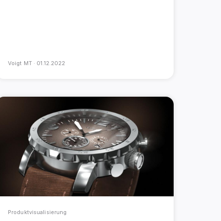
Voigt MT ·
01.12.2022
Produktvisualisierung