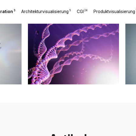
3
5
24
tration
Architekturvisualisierung
CGI
Produktvisualisierung