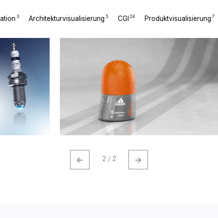
3
5
24
7
ration
Architekturvisualisierung
CGI
Produktvisualisierung
←
→
2 / 2