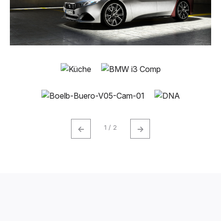
←
→
1 / 2